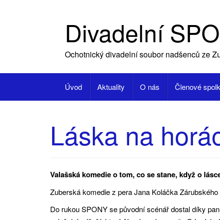
Skip
to
Divadelní SPO
content
Ochotnický divadelní soubor nadšenců ze Zu
Úvod
Aktuality
O nás
Členové spol
Láska na horá
Valašská komedie o tom, co se stane, když o lásce
Zuberská komedie z pera Jana Koláčka Zárubského ( o
Do rukou SPONY se původní scénář dostal díky panu 