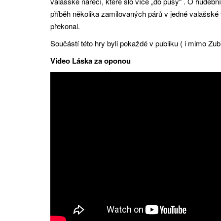
valašské nářečí, které šlo více „do pusy“ . O hudebn
příběh několika zamilovaných párů v jedné valašské 
překonal.
Součástí této hry byli pokaždé v publiku ( i mimo Zub
Video Láska za oponou