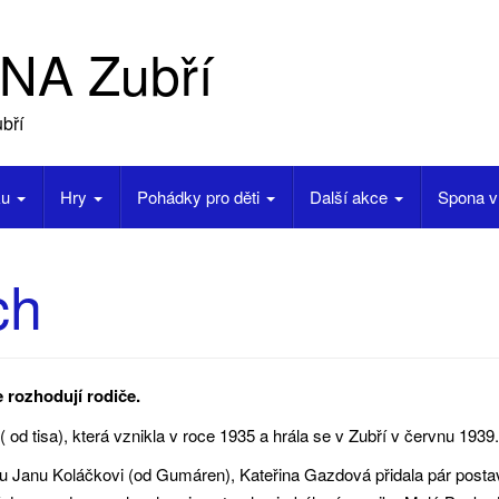
NA Zubří
bří
ku
Hry
Pohádky pro děti
Další akce
Spona v
ch
 rozhodují rodiče.
d tisa), která vznikla v roce 1935 a hrála se v Zubří v červnu 1939.
Janu Koláčkovi (od Gumáren), Kateřina Gazdová přidala pár postav 