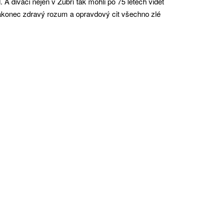
A diváci nejen v Zubří tak mohli po 75 letech vidět
 nakonec zdravý rozum a opravdový cit všechno zlé