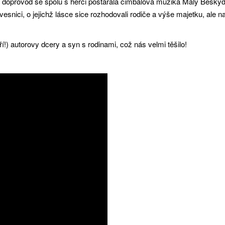
í doprovod se spolu s herci postarala cimbálová muzika Malý Beskyd. 
vesnici, o jejichž lásce sice rozhodovali rodiče a výše majetku, ale
ří!) autorovy dcery a syn s rodinami, což nás velmi těšilo!