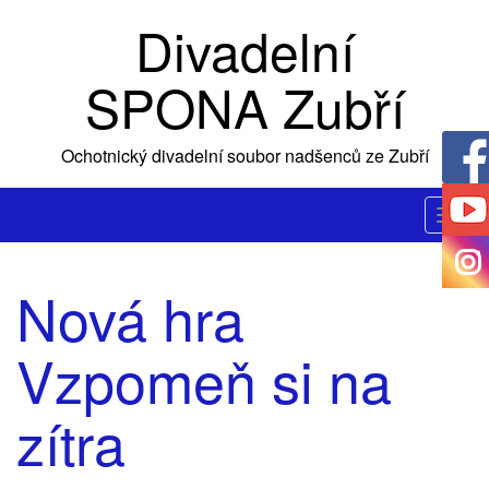
Skip
Divadelní
to
content
SPONA Zubří
Ochotnický divadelní soubor nadšenců ze Zubří
T
o
g
Nová hra
g
l
Vzpomeň si na
e
n
a
zítra
v
i