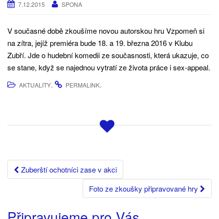
g
7.12.2015
SPONA
a
t
V současné době zkoušíme novou autorskou hru Vzpomeň si
i
na zítra, jejíž premiéra bude 18. a 19. března 2016 v Klubu
o
Zubří. Jde o hudební komedii ze současnosti, která ukazuje, co
n
se stane, když se najednou vytratí ze života práce i sex-appeal.
.
.
AKTUALITY
PERMALINK
Post
Zuberští ochotníci zase v akci
navigation
Foto ze zkoušky připravované hry
Připravujeme pro Vás