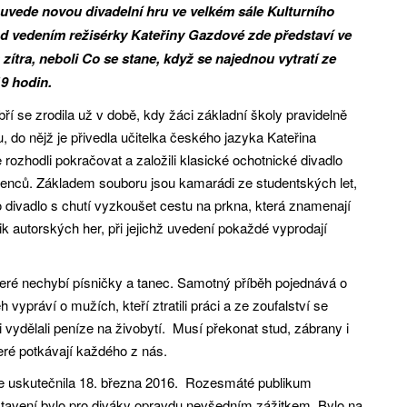
uvede novou divadelní hru ve velkém sále Kulturního
od vedením režisérky Kateřiny Gazdové zde představí ve
ítra, neboli Co se stane, když se najednou vytratí ze
19 hodin.
ří se zrodila už v době, kdy žáci základní školy pravidelně
, do nějž je přivedla učitelka českého jazyka Kateřina
 rozhodli pokračovat a založili klasické ochotnické divadlo
ců. Základem souboru jsou kamarádi ze studentských let,
o divadlo s chutí vyzkoušet cestu na prkna, která znamenají
ik autorských her, při jejichž uvedení pokaždé vyprodají
 které nechybí písničky a tanec. Samotný příběh pojednává o
vypráví o mužích, kteří ztratili práci a ze zoufalství se
i vydělali peníze na živobytí. Musí překonat stud, zábrany i
teré potkávají každého z nás.
e uskutečnila 18. března 2016. Rozesmáté publikum
stavení bylo pro diváky opravdu nevšedním zážitkem. Bylo na