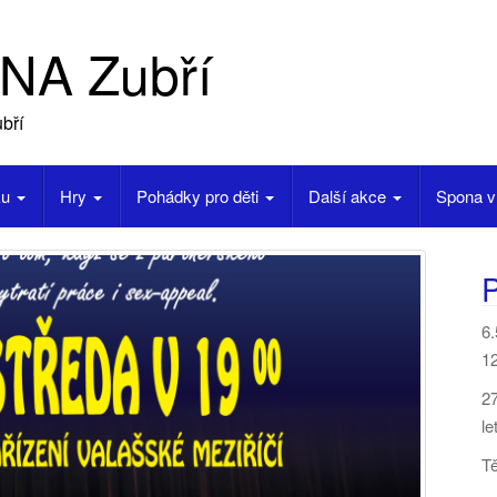
NA Zubří
bří
ku
Hry
Pohádky pro děti
Další akce
Spona v
P
6
12
2
le
T