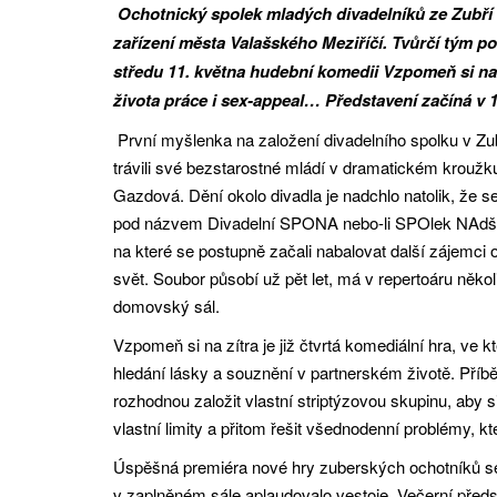
Ochotnický spolek mladých divadelníků ze Zubří 
zařízení města Valašského Meziříčí. Tvůrčí tým p
středu 11. května hudební komedii Vzpomeň si na z
života práce i sex-appeal… Představení začíná v 
První myšlenka na založení divadelního spolku v Zub
trávili své bezstarostné mládí v dramatickém kroužku
Gazdová. Dění okolo divadla je nadchlo natolik, že se
pod názvem Divadelní SPONA nebo-li SPOlek NAdšen
na které se postupně začali nabalovat další zájemci 
svět. Soubor působí už pět let, má v repertoáru někol
domovský sál.
Vzpomeň si na zítra je již čtvrtá komediální hra, ve
hledání lásky a souznění v partnerském životě. Příběh 
rozhodnou založit vlastní striptýzovou skupinu, aby s
vlastní limity a přitom řešit všednodenní problémy, k
Úspěšná premiéra nové hry zuberských ochotníků s
v zaplněném sále aplaudovalo vestoje. Večerní před