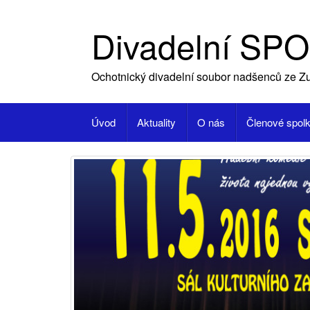
Skip
to
Divadelní SPO
content
Ochotnický divadelní soubor nadšenců ze Zu
Úvod
Aktuality
O nás
Členové spol