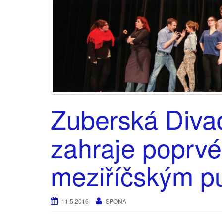
Zuberská Div
zahraje poprvé
meziříčským p
11.5.2016
SPONA