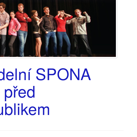
adelní SPONA
 před
ublikem